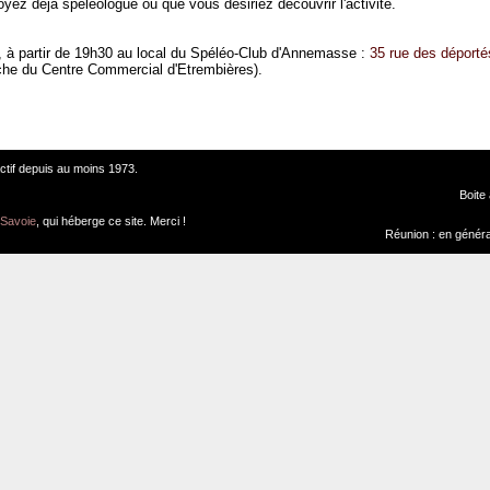
yez déjà spéléologue ou que vous désiriez découvrir l'activité.
s, à partir de 19h30 au local du Spéléo-Club d'Annemasse :
35 rue des déporté
che du Centre Commercial d'Etrembières).
ctif depuis au moins 1973.
Boite
-Savoie
, qui héberge ce site. Merci !
Réunion : en général