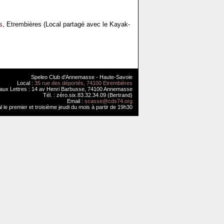
s
, Etrembières (Local partagé avec le Kayak-
Speleo Club d'Annemasse - Haute-Savoie
Local :
35 rue des déportés, 74100 Etrembières
 aux Lettres : 14 av Henri Barbusse, 74100 Annemasse
Tél. : zéro.six.83.32.34.09 (Bertrand)
Email :
scasse@cds74.org
 le premier et troisième jeudi du mois à partir de 19h30