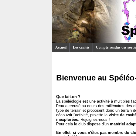
Accueil
Les cavités
Compte-rendus des sortie
Bienvenue au Spéléo
Que fait-on ?
La spéléologie est une activité à multiples fa
l'eau a creusé au cours des millénaires des 
type de terrain et proposent donc un terrain
découvrir l'activité, projette la
visite de cavi
inexplorées
. Rejoignez-nous !
Pour cela le club dispose d'un
matériel adap
En effet, si vous n'êtes pas membre du cl