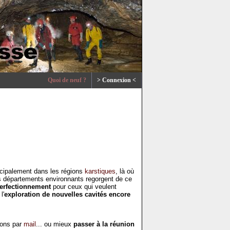
Quoi de neuf ?
> Connexion <
rincipalement dans les régions
karstiques
, là où
es départements environnants regorgent de ce
perfectionnement
pour ceux qui veulent
l'
exploration de nouvelles cavités encore
tions par
mail
... ou mieux
passer à la réunion