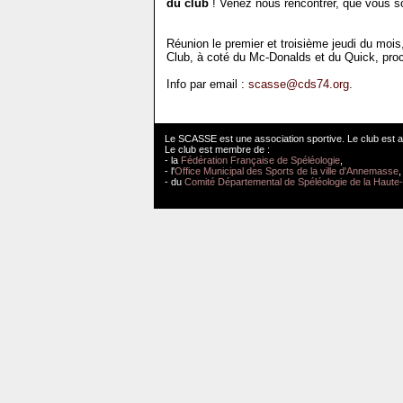
du club
! Venez nous rencontrer, que vous so
Réunion le premier et troisième jeudi du moi
Club, à coté du Mc-Donalds et du Quick, pro
Info par email :
scasse@cds74.org
.
Le SCASSE est une association sportive. Le club est a
Le club est membre de :
- la
Fédération Française de Spéléologie
,
- l'
Office Municipal des Sports de la ville d'Annemasse
,
- du
Comité Départemental de Spéléologie de la Haute